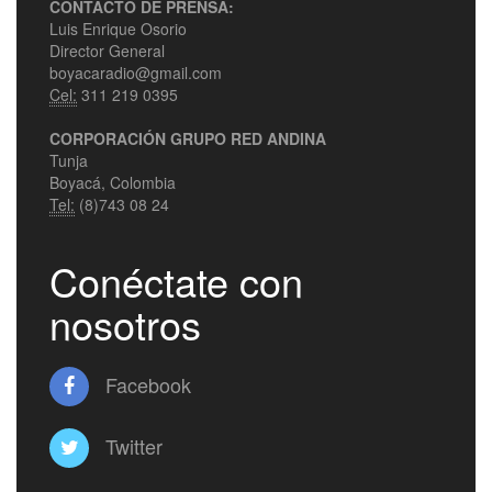
CONTACTO DE PRENSA:
Luis Enrique Osorio
Director General
boyacaradio@gmail.com
Cel:
311 219 0395
CORPORACIÓN GRUPO RED ANDINA
Tunja
Boyacá, Colombia
Tel:
(8)743 08 24
Conéctate con
nosotros
Facebook
Twitter