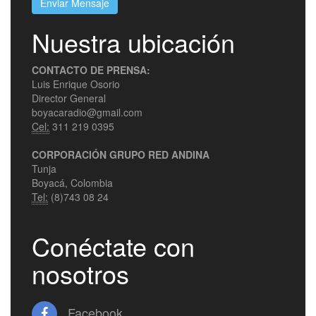
Enviar Mensaje
Nuestra ubicación
CONTACTO DE PRENSA:
Luis Enrique Osorio
Director General
boyacaradio@gmail.com
Cel:
311 219 0395
CORPORACIÓN GRUPO RED ANDINA
Tunja
Boyacá, Colombia
Tel:
(8)743 08 24
Conéctate con
nosotros
Facebook