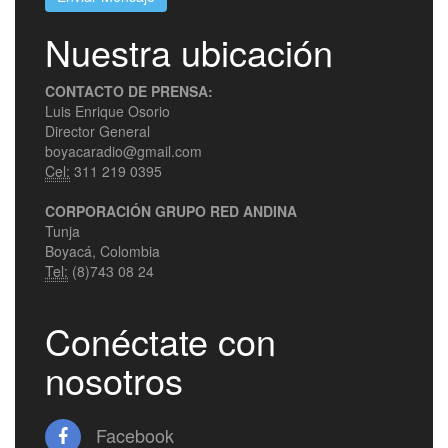
Nuestra ubicación
CONTACTO DE PRENSA:
Luis Enrique Osorio
Director General
boyacaradio@gmail.com
Cel:
311 219 0395
CORPORACIÓN GRUPO RED ANDINA
Tunja
Boyacá, Colombia
Tel:
(8)743 08 24
Conéctate con
nosotros
Facebook