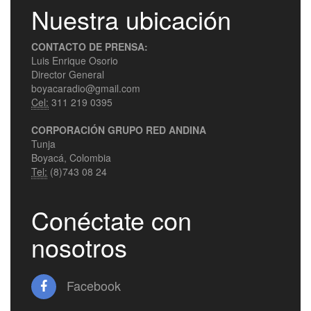
Nuestra ubicación
CONTACTO DE PRENSA:
Luis Enrique Osorio
Director General
boyacaradio@gmail.com
Cel:
311 219 0395
CORPORACIÓN GRUPO RED ANDINA
Tunja
Boyacá, Colombia
Tel:
(8)743 08 24
Conéctate con
nosotros
Facebook