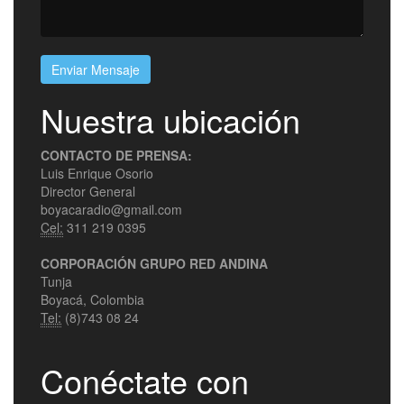
Enviar Mensaje
Nuestra ubicación
CONTACTO DE PRENSA:
Luis Enrique Osorio
Director General
boyacaradio@gmail.com
Cel:
311 219 0395
CORPORACIÓN GRUPO RED ANDINA
Tunja
Boyacá, Colombia
Tel:
(8)743 08 24
Conéctate con