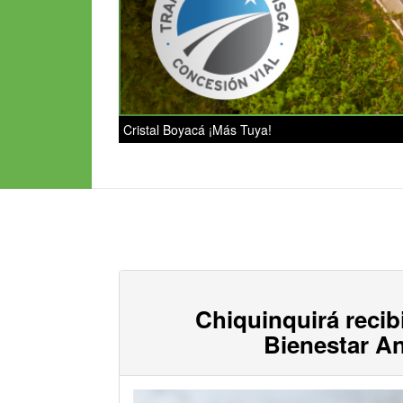
Cristal Boyacá ¡Más Tuya!
Chiquinquirá recibi
Bienestar A